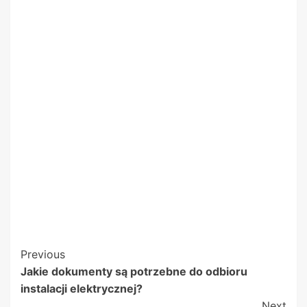
Post
Previous
Jakie dokumenty są potrzebne do odbioru
Navigation
instalacji elektrycznej?
Next