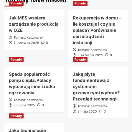
You may have missed
Porady
Porady
Jak MES wspiera
Rekuperacja w domu –
zarządzanie produkcją
ile kosztuje i czy się
w OZE
opłaca? Porównanie
cen urządzeń i
Tomasz Kaczmarek
instalacji
11 czerwca 2026
0
Tomasz Kaczmarek
9 września 2025
0
Porady
Porady
Spada popularność
Jaką płytę
pomp ciepła. Polacy
fundamentową z
wybierają inne źródła
systemami
ogrzewania
grzewczymi wybrać?
Przegląd technologii
Tomasz Kaczmarek
30 lipca 2025
0
Tomasz Kaczmarek
8 maja 2025
0
Porady
Jaką technologię