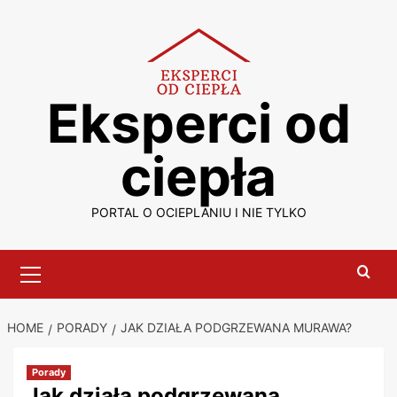
Skip
to
content
Eksperci od
ciepła
PORTAL O OCIEPLANIU I NIE TYLKO
Primary
Menu
HOME
PORADY
JAK DZIAŁA PODGRZEWANA MURAWA?
Porady
Jak działa podgrzewana