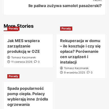
Ile paliwa zużywa samolot pasażerski?
More Stories
Porady
Porady
Jak MES wspiera
Rekuperacja w domu
zarządzanie
– ile kosztuje i czy się
produkcją w OZE
opłaca? Porównanie
cen urządzeń i
Tomasz Kaczmarek
instalacji
11 czerwca 2026
0
Tomasz Kaczmarek
9 września 2025
0
Porady
Spada popularność
pomp ciepła. Polacy
wybierają inne źródła
ogrzewania