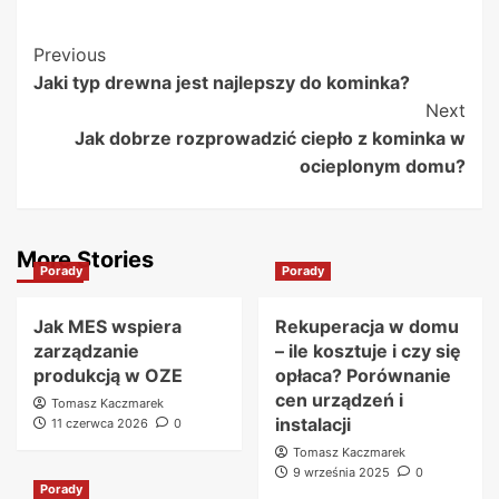
Post
Previous
Jaki typ drewna jest najlepszy do kominka?
Navigation
Next
Jak dobrze rozprowadzić ciepło z kominka w
ocieplonym domu?
More Stories
Porady
Porady
Jak MES wspiera
Rekuperacja w domu
zarządzanie
– ile kosztuje i czy się
produkcją w OZE
opłaca? Porównanie
cen urządzeń i
Tomasz Kaczmarek
instalacji
11 czerwca 2026
0
Tomasz Kaczmarek
9 września 2025
0
Porady