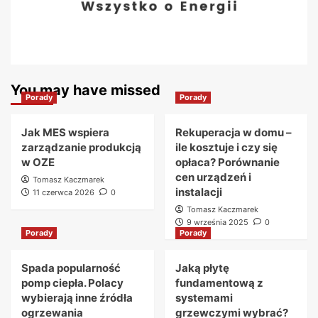
You may have missed
Porady
Porady
Jak MES wspiera
Rekuperacja w domu –
zarządzanie produkcją
ile kosztuje i czy się
w OZE
opłaca? Porównanie
cen urządzeń i
Tomasz Kaczmarek
instalacji
11 czerwca 2026
0
Tomasz Kaczmarek
9 września 2025
0
Porady
Porady
Spada popularność
Jaką płytę
pomp ciepła. Polacy
fundamentową z
wybierają inne źródła
systemami
ogrzewania
grzewczymi wybrać?