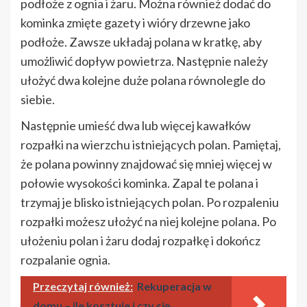
podłoże z ognia i żaru. Można również dodać do
kominka zmięte gazety i wióry drzewne jako
podłoże. Zawsze układaj polana w kratkę, aby
umożliwić dopływ powietrza. Następnie należy
ułożyć dwa kolejne duże polana równolegle do
siebie.
Następnie umieść dwa lub więcej kawałków
rozpałki na wierzchu istniejących polan. Pamiętaj,
że polana powinny znajdować się mniej więcej w
połowie wysokości kominka. Zapal te polana i
trzymaj je blisko istniejących polan. Po rozpaleniu
rozpałki możesz ułożyć na niej kolejne polana. Po
ułożeniu polan i żaru dodaj rozpałkę i dokończ
rozpalanie ognia.
Przeczytaj również:
Rekuperacja w
domu – ile kosztuje i czy się