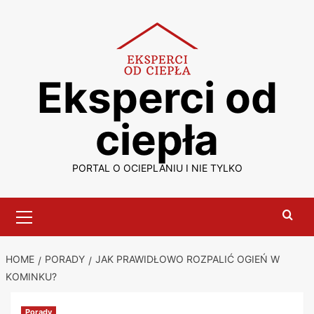
Skip
to
content
Eksperci od
ciepła
PORTAL O OCIEPLANIU I NIE TYLKO
Primary
Menu
HOME
PORADY
JAK PRAWIDŁOWO ROZPALIĆ OGIEŃ W
KOMINKU?
Porady