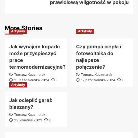
prawidłową wilgotność w pokoju
More Stories
Artykuły
Artykuły
Jak wynajem koparki
Czy pompa ciepła i
może przyspieszyć
fotowoltaika do
prace
najlepsze
termomodernizacyjne?
połączenie?
Tomasz Kaczmarek
Tomasz Kaczmarek
23 października 2024
0
17 października 2024
0
Artykuły
Jak ocieplić garaż
blaszany?
Tomasz Kaczmarek
29 kwietnia 2023
0