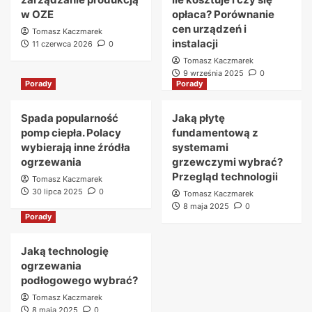
w OZE
opłaca? Porównanie
cen urządzeń i
Tomasz Kaczmarek
instalacji
11 czerwca 2026
0
Tomasz Kaczmarek
9 września 2025
0
Porady
Porady
Spada popularność
Jaką płytę
pomp ciepła. Polacy
fundamentową z
wybierają inne źródła
systemami
ogrzewania
grzewczymi wybrać?
Przegląd technologii
Tomasz Kaczmarek
30 lipca 2025
0
Tomasz Kaczmarek
8 maja 2025
0
Porady
Jaką technologię
ogrzewania
podłogowego wybrać?
Tomasz Kaczmarek
8 maja 2025
0