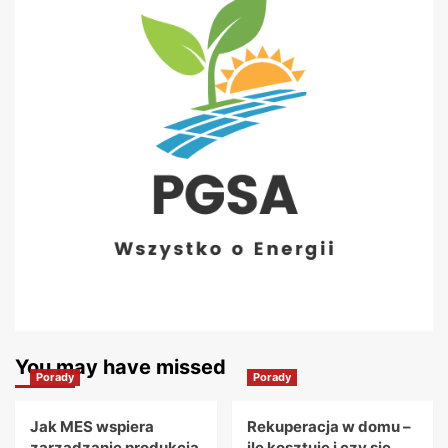
You may have missed
Porady
Porady
Jak MES wspiera
Rekuperacja w domu –
zarządzanie produkcją
ile kosztuje i czy się