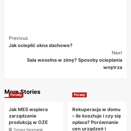
Post
Previous
Jak ocieplić okna dachowe?
Navigation
Next
Sala weselna w zimę? Sposoby ocieplania
wnętrza
More Stories
Porady
Porady
Jak MES wspiera
Rekuperacja w domu
zarządzanie
– ile kosztuje i czy się
produkcją w OZE
opłaca? Porównanie
cen urządzeń i
Tomasz Kaczmarek