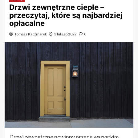
Drzwi zewnętrzne ciepłe –
przeczytaj, które są najbardziej
opłacalne
Tomasz Kaczmarek
3 lutego 2022
0
Drzwi zewnętrzne powinny przede wszystkim