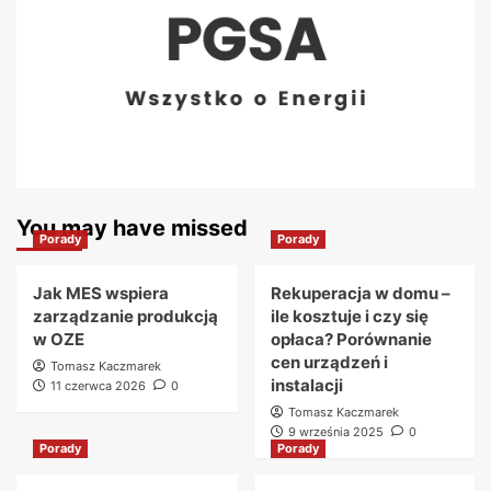
You may have missed
Porady
Porady
Jak MES wspiera
Rekuperacja w domu –
zarządzanie produkcją
ile kosztuje i czy się
w OZE
opłaca? Porównanie
cen urządzeń i
Tomasz Kaczmarek
instalacji
11 czerwca 2026
0
Tomasz Kaczmarek
9 września 2025
0
Porady
Porady