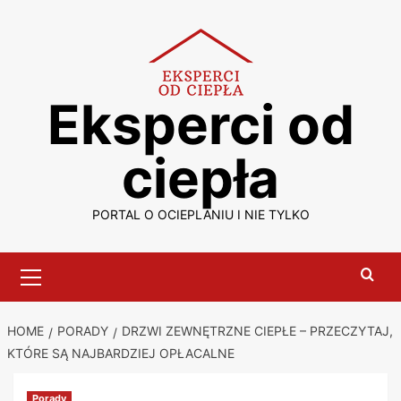
Skip
to
content
Eksperci od
ciepła
PORTAL O OCIEPLANIU I NIE TYLKO
Primary
Menu
HOME
PORADY
DRZWI ZEWNĘTRZNE CIEPŁE – PRZECZYTAJ,
KTÓRE SĄ NAJBARDZIEJ OPŁACALNE
Porady